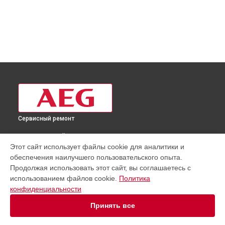
Сервисный ремонт
ВЫБЕРИ СВОЙ ГОРОД
Этот сайт использует файлы cookie для аналитики и
Ремонт вытяжки Aeg в
Москве
обеспечения наилучшего пользовательского опыта.
Ремонт вытяжки Aeg в
Санкт-Петербурге
Продолжая использовать этот сайт, вы соглашаетесь с
Ремонт вытяжки Aeg в
Краснодаре
использованием файлов cookie.
Политика
конфиденциальности
Ремонт вытяжки Aeg в
Ростове-на-Дону
Ремонт вытяжки Aeg в
Нижнем Новгороде
Принять все
Ремонт вытяжки Aeg в
Новосибирске
Ремонт вытяжки Aeg в
Челябинске