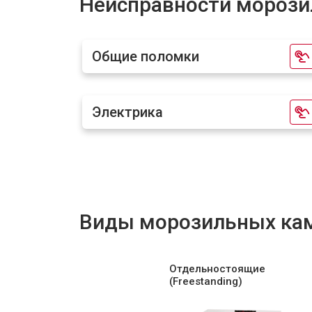
Неисправности морози
Заправка фреоном
Общие поломки
Замена шнура питания
Электрика
Ремонт вентилятора
Виды морозильных ка
Отдельностоящие
(Freestanding)