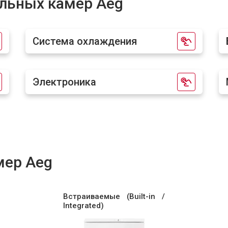
льных камер Aeg
от 50 мин
о
Система охлаждения
от 60 мин
о
Электроника
от 40 мин
о
мер Aeg
Встраиваемые (Built-in /
Integrated)