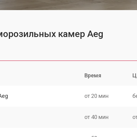
 морозильных камер Aeg
Время
Ц
Aeg
от 20 мин
б
от 40 мин
о