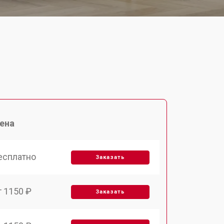
ена
есплатно
Заказать
т 1150 ₽
Заказать