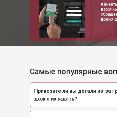
Клиенты
варочны
обращен
время д
Самые популярные во
Привозите ли вы детали из-за г
долго их ждать?