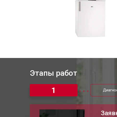
Этапы работ
1
Диагно
Заяв