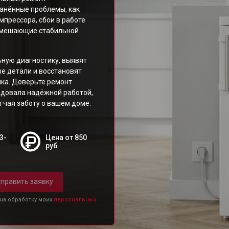
ранённые проблемы, как
прессора, сбои в работе
, мешающие стабильной
ную диагностику, выявят
е детали и восстановят
ка. Доверьте ремонт
адовала надёжной работой,
гчая заботу о вашем доме.
3-
Цена от 850
руб
править заявку
 на обработку моих
персональных