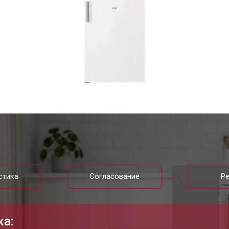
стика
Согласование
Р
ка: