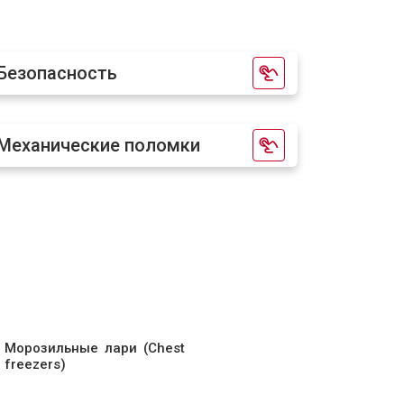
т 2250 ₽
Заказать
Безопасность
т 850 ₽
Заказать
Механические поломки
т 950 ₽
Заказать
Морозильные лари (Chest
freezers)